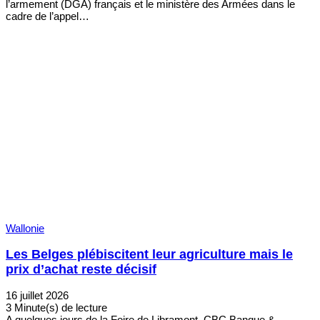
l’armement (DGA) français et le ministère des Armées dans le
cadre de l’appel…
Wallonie
Les Belges plébiscitent leur agriculture mais le
prix d’achat reste décisif
16 juillet 2026
3 Minute(s) de lecture
A quelques jours de la Foire de Libramont, CBC Banque &