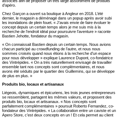
associés afin de proposer un très large assortiment de produits
d’apéro.
Chez Garçon a ouvert sa boutique à Angleur en 2018. L’été
dernier, le magasin a déménagé dans un popup après avoir subi
les inondations de plein fouet. « J’avais envie de faire évoluer le
concept depuis un certain temps alors je me suis mis à la
recherche de l’endroit idéal pour poursuivre l’aventure » raconte
Bastien Jehotte, fondateur du magasin.
« On connaissait Bastien depuis un certain temps. Nous avions
chacun participé au crowdfunding de l’autre, et nous nous
sommes croisés quand nous étions à la recherche d’un espace
pour nous développer » explique Laurence Dupont, co-fondatrice
des Vintrépides. « On a très naturellement envisagé de travailler
ensemble tant nos concepts sont complémentaires, et nous
avons été séduits par le quartier des Guillemins, qui se développe
de plus en plus. »
Produits bio, locaux et artisanaux
Liégeois, dynamiques et épicuriens, les trois jeunes entrepreneurs
se ressemblent, partagent les mêmes valeurs, et proposent des
produits bio, locaux et artisanaux. « Nos concepts sont
parfaitement complémentaires » poursuit Roberto Fernandez, co-
fondateur des Vintrépides. « La collaboration entre un caviste et un
Apero Store, c’est deux concepts en un ! Et cela permet au client