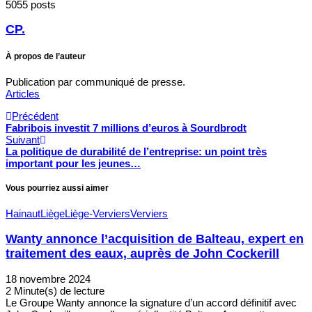
5055 posts
CP.
À propos de l’auteur
Publication par communiqué de presse.
Articles
Précédent
Fabribois investit 7 millions d’euros à Sourdbrodt
Suivant
La politique de durabilité de l’entreprise: un point très
important pour les jeunes…
Vous pourriez aussi aimer
Hainaut
Liège
Liège-Verviers
Verviers
Wanty annonce l’acquisition de Balteau, expert en
traitement des eaux, auprès de John Cockerill
18 novembre 2024
2 Minute(s) de lecture
Le Groupe Wanty annonce la signature d’un accord définitif avec