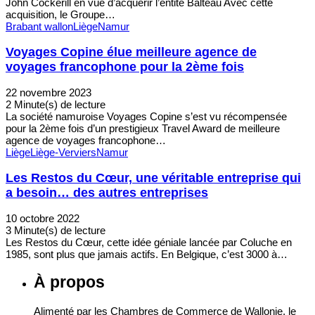
John Cockerill en vue d’acquérir l’entité Balteau Avec cette
acquisition, le Groupe…
Brabant wallon
Liège
Namur
Voyages Copine élue meilleure agence de
voyages francophone pour la 2ème fois
22 novembre 2023
2 Minute(s) de lecture
La société namuroise Voyages Copine s’est vu récompensée
pour la 2ème fois d’un prestigieux Travel Award de meilleure
agence de voyages francophone…
Liège
Liège-Verviers
Namur
Les Restos du Cœur, une véritable entreprise qui
a besoin… des autres entreprises
10 octobre 2022
3 Minute(s) de lecture
Les Restos du Cœur, cette idée géniale lancée par Coluche en
1985, sont plus que jamais actifs. En Belgique, c’est 3000 à…
À propos
Alimenté par les Chambres de Commerce de Wallonie, le