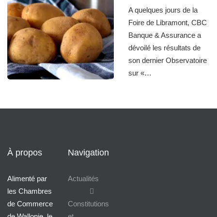
A quelques jours de la
Foire de Libramont, CBC
Banque & Assurance a
dévoilé les résultats de
son dernier Observatoire
sur «…
À propos
Navigation
Alimenté par
Actualités
les Chambres
de Commerce
Constitutions
de Wallonie, le
et