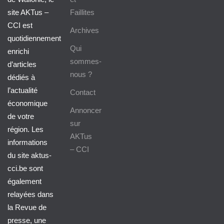
site AKTus –
Faillites
CCI est
Archives
quotidiennement
Qui
enrichi
sommes-
d’articles
nous ?
dédiés à
l’actualité
Contact
économique
Annoncer
de votre
sur
région. Les
AKTus
informations
– CCI
du site aktus-
cci.be sont
également
relayées dans
la Revue de
presse, une