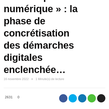
numérique » : la
phase de
concrétisation
des démarches
digitales
enclenchée…
16 novembre 2022
1 Minute(s) de lecture
2631
0