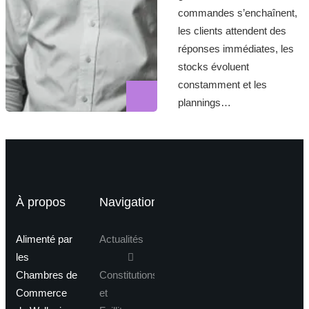
commandes s’enchaînent,
les clients attendent des
réponses immédiates, les
stocks évoluent
constamment et les
plannings…
À propos
Navigation
Alimenté par
Actualités
les
Chambres de
Constitutions
Commerce
et