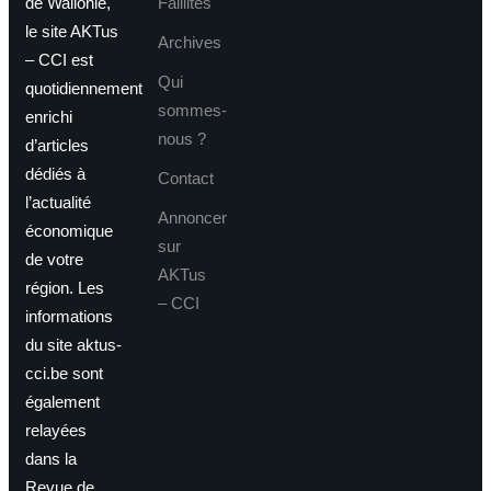
de Wallonie,
Faillites
le site AKTus
Archives
– CCI est
Qui
quotidiennement
sommes-
enrichi
nous ?
d’articles
dédiés à
Contact
l’actualité
Annoncer
économique
sur
de votre
AKTus
région. Les
– CCI
informations
du site aktus-
cci.be sont
également
relayées
dans la
Revue de