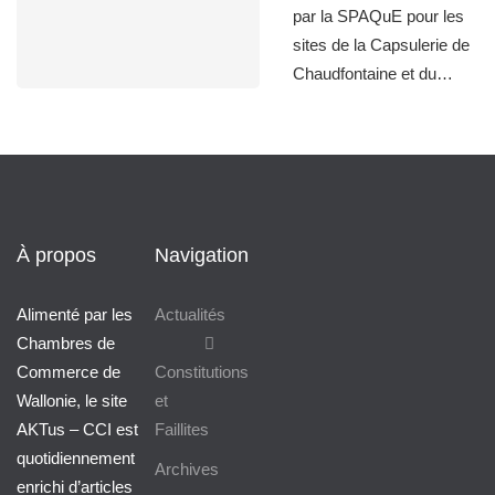
par la SPAQuE pour les
sites de la Capsulerie de
Chaudfontaine et du…
À propos
Navigation
Alimenté par les
Actualités
Chambres de
Commerce de
Constitutions
Wallonie, le site
et
AKTus – CCI est
Faillites
quotidiennement
Archives
enrichi d’articles