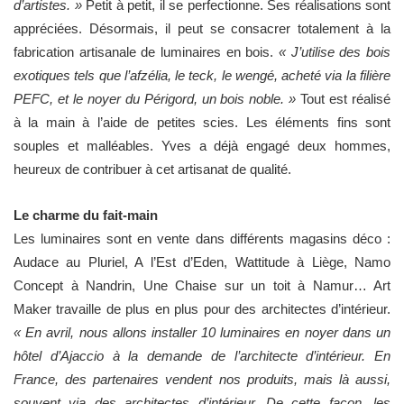
d’artistes. »
Petit à petit, il se perfectionne. Ses réalisations sont
appréciées. Désormais, il peut se consacrer totalement à la
fabrication artisanale de luminaires en bois.
« J’utilise des bois
exotiques tels que l’afzélia, le teck, le wengé, acheté via la filière
PEFC, et le noyer du Périgord, un bois noble. »
Tout est réalisé
à la main à l’aide de petites scies. Les éléments fins sont
souples et malléables. Yves a déjà engagé deux hommes,
heureux de contribuer à cet artisanat de qualité.
Le charme du fait-main
Les luminaires sont en vente dans différents magasins déco :
Audace au Pluriel, A l’Est d’Eden, Wattitude à Liège, Namo
Concept à Nandrin, Une Chaise sur un toit à Namur… Art
Maker travaille de plus en plus pour des architectes d’intérieur.
« En avril, nous allons installer 10 luminaires en noyer dans un
hôtel d’Ajaccio à la demande de l’architecte d’intérieur. En
France, des partenaires vendent nos produits, mais là aussi,
souvent via des architectes d’intérieur. De cette façon, les