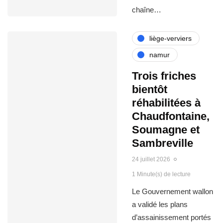
chaîne…
liège-verviers
namur
Trois friches
bientôt
réhabilitées à
Chaudfontaine,
Soumagne et
Sambreville
24 juillet 2026
1 Minute(s) de lecture
Le Gouvernement wallon
a validé les plans
d’assainissement portés