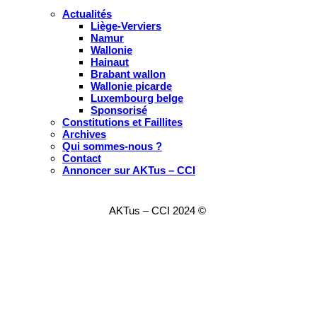
Actualités
Liège-Verviers
Namur
Wallonie
Hainaut
Brabant wallon
Wallonie picarde
Luxembourg belge
Sponsorisé
Constitutions et Faillites
Archives
Qui sommes-nous ?
Contact
Annoncer sur AKTus – CCI
AKTus – CCI 2024 ©