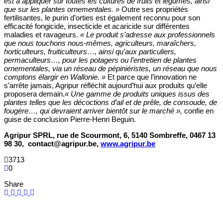
est à appliquer sur toutes les cultures de fruits et légumes, ainsi
que sur les plantes ornementales.
»
Outre ses propriétés
fertilisantes, le purin d’orties est également reconnu pour son
efficacité fongicide, insecticide et acaricide sur différentes
maladies et ravageurs.
« Le produit s’adresse aux professionnels
que nous touchons nous-mêmes, agriculteurs, maraîchers,
horticulteurs, fruiticulteurs…, ainsi qu’aux particuliers,
permaculteurs…, pour les potagers ou l’entretien de plantes
ornementales, via un réseau de pépiniéristes, un réseau que nous
comptons élargir en Wallonie. »
Et parce que l’innovation ne
s’arrête jamais, Agripur réfléchit aujourd’hui aux produits qu’elle
proposera demain.
« Une gamme de produits uniques issus des
plantes telles que les décoctions d’ail et de prêle, de consoude, de
fougère…, qui devraient arriver bientôt sur le marché »,
confie en
guise de conclusion Pierre-Henri Beguin.
Agripur SPRL, rue de Scourmont, 6, 5140 Sombreffe, 0467 13
98 30,
contact@agripur.be
,
www.agripur.be
3713
0
Share