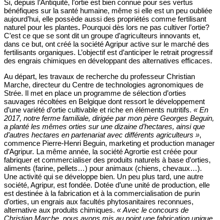
Si, depuis l’Antiquité, l’ortie est bien connue pour ses vertus
bénéfiques sur la santé humaine, même si elle est un peu oubliée
aujourd’hui, elle possède aussi des propriétés comme fertilisant
naturel pour les plantes
.
Pourquoi dès lors ne pas cultiver l’ortie?
C’est ce que se sont dit un groupe d’agriculteurs innovants et,
dans ce but, ont créé la société Agripur active sur le marché des
fertilisants organiques. L’objectif est d’anticiper le retrait progressif
des engrais chimiques en développant des alternatives efficaces.
Au départ, les travaux de recherche du professeur Christian
Marche, directeur du Centre de technologies agronomiques de
Strée. Il met en place un programme de sélection d’orties
sauvages récoltées en Belgique dont ressort le développement
d’une variété d’ortie cultivable et riche en éléments nutritifs.
« En
2017, notre ferme familiale, dirigée par mon père Georges Beguin,
a planté les mêmes orties sur une dizaine d’hectares, ainsi que
d’autres hectares en partenariat avec différents agriculteurs »
,
commence Pierre-Henri Beguin, marketing et production manager
d’Agripur
.
La même année, la société Agrortie est créée pour
fabriquer et commercialiser des produits naturels à base d’orties,
aliments (farine, pellets…) pour animaux (chiens, chevaux…).
Une activité qui se développe bien. Un peu plus tard, une autre
société, Agripur, est fondée. Dotée d’une unité de production, elle
est destinée à la fabrication et à la commercialisation de purin
d’orties, un engrais aux facultés phytosanitaires reconnues,
alternative aux produits chimiques.
« Avec le concours de
Christian Marche, nous avons mis au point une fabrication unique