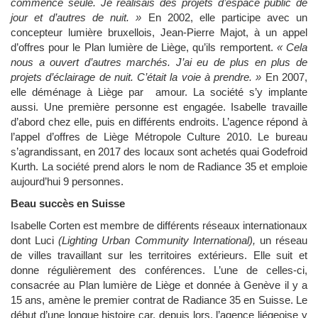
commencé seule. Je réalisais des projets d’espace public de
jour et d’autres de nuit. »
En 2002, elle participe avec un
concepteur lumière bruxellois, Jean-Pierre Majot, à un appel
d’offres pour le Plan lumière de Liège, qu’ils remportent.
« Cela
nous a ouvert d’autres marchés. J’ai eu de plus en plus de
projets d’éclairage de nuit. C’était la voie à prendre. »
En 2007,
elle déménage à Liège par amour. La société s’y implante
aussi. Une première personne est engagée. Isabelle travaille
d’abord chez elle, puis en différents endroits. L’agence répond à
l’appel d’offres de Liège Métropole Culture 2010. Le bureau
s’agrandissant, en 2017 des locaux sont achetés quai Godefroid
Kurth. La société prend alors le nom de Radiance 35 et emploie
aujourd’hui 9 personnes.
Beau succès en Suisse
Isabelle Corten est membre de différents réseaux internationaux
dont Luci
(Lighting Urban Community International),
un réseau
de villes travaillant sur les territoires extérieurs. Elle suit et
donne régulièrement des conférences. L’une de celles-ci,
consacrée au Plan lumière de Liège et donnée à Genève il y a
15 ans, amène le premier contrat de Radiance 35 en Suisse. Le
début d’une longue histoire car, depuis lors, l’agence liégeoise y