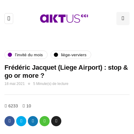
l'invité du mois
liège-verviers
Frédéric Jacquet (Liege Airport) : stop &
go or more ?
18 mai 2021
5 Minute(s) de lecture
6233
10