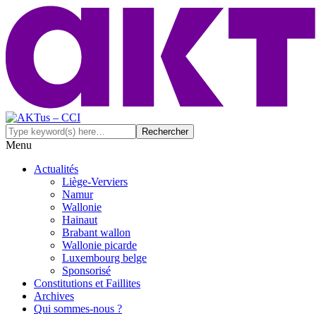
Menu
Actualités
Liège-Verviers
Namur
Wallonie
Hainaut
Brabant wallon
Wallonie picarde
Luxembourg belge
Sponsorisé
Constitutions et Faillites
Archives
Qui sommes-nous ?