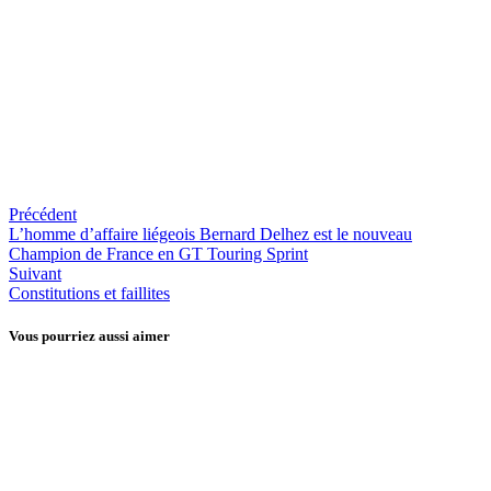
CP.
Précédent
L’homme d’affaire liégeois Bernard Delhez est le nouveau
Champion de France en GT Touring Sprint
Suivant
Constitutions et faillites
Vous pourriez aussi aimer
Liège-Verviers